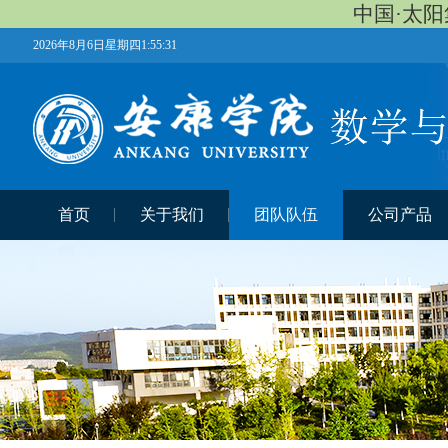
中国·太阳集团
2026年8月6日星期四1:55:31
首页
关于我们
团队队伍
公司产品