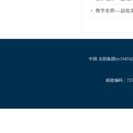
教学名师----赵临
中国·太阳集团tyc33455(股份
邮政编码：72500